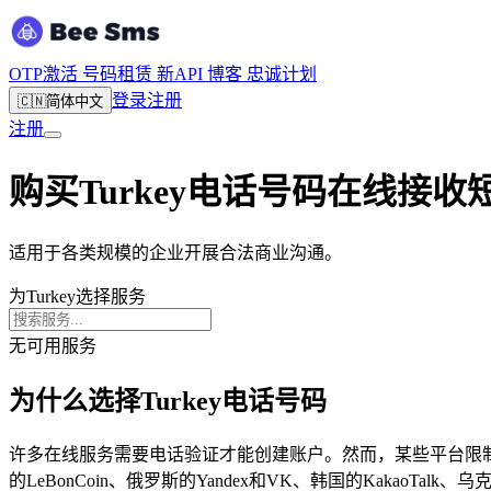
OTP激活
号码租赁
新
API
博客
忠诚计划
登录
注册
🇨🇳
简体中文
注册
购买Turkey电话号码在线接收
适用于各类规模的企业开展合法商业沟通。
为Turkey选择服务
无可用服务
为什么选择Turkey电话号码
许多在线服务需要电话验证才能创建账户。然而，某些平台限制只有特定
的LeBonCoin、俄罗斯的Yandex和VK、韩国的KakaoTal