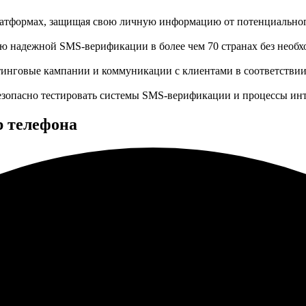
латформах, защищая свою личную информацию от потенциальног
 надежной SMS-верификации в более чем 70 странах без необх
инговые кампании и коммуникации с клиентами в соответствии
езопасно тестировать системы SMS-верификации и процессы ин
р телефона