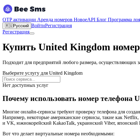
OTP активации
Аренда номеров
Новое
API
Блог
Программа ло
Войти
Регистрация
🇷🇺
Русский
Регистрация
Купить United Kingdom номер
Подходит для предприятий любого размера, осуществляющих з
Выберите услугу для United Kingdom
Нет доступных услуг
Почему использовать номер телефона U
Многие онлайн-сервисы требуют проверку телефона для созда
Например, некоторые американские сервисы, такие как Netflix
и VK, южнокорейский KakaoTalk, украинский Viber, японский L
Вот что делает виртуальные номера необходимыми: